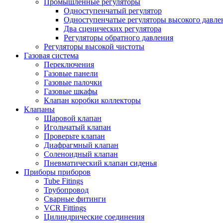
Промышленные регуляторы
Одноступенчатый регулятор
Одноступенчатые регуляторы высокого давле
Два сценических регулятора
Регуляторы обратного давления
Регуляторы высокой чистоты
Газовая система
Переключения
Газовые панели
Газовые палочки
Газовые шкафы
Клапан коробки коллекторы
Клапаны
Шаровой клапан
Игольчатый клапан
Проверьте клапан
Диафрагмный клапан
Соленоидный клапан
Пневматический клапан сиденья
Приборы приборов
Tube Fitings
Трубопровод
Сварные фитинги
VCR Fittings
Цилиндрические соединения