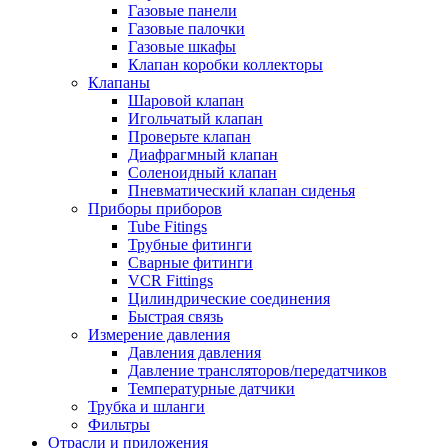
Газовые панели
Газовые палочки
Газовые шкафы
Клапан коробки коллекторы
Клапаны
Шаровой клапан
Игольчатый клапан
Проверьте клапан
Диафрагмный клапан
Соленоидный клапан
Пневматический клапан сиденья
Приборы приборов
Tube Fitings
Трубные фитинги
Сварные фитинги
VCR Fittings
Цилиндрические соединения
Быстрая связь
Измерение давления
Давления давления
Давление трансляторов/передатчиков
Температурные датчики
Трубка и шланги
Фильтры
Отрасли и приложения