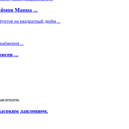
ймов Manua ...
сен ...
ысоким давлением.