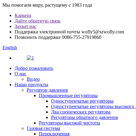
Мы помогаем миру, растущему с 1983 года
Карьера
Дайте обратную связь
Захват нас
Поддержка электронной почты
wofly5@szwofly.com
Позвонить поддержке
0086-755-27919860
English
Добро пожаловать
О нас
Видео
Наши продукты
Регулятор давления
Промышленные регуляторы
Одноступенчатые регуляторы
Одноступенчатые регуляторы высокого 
Два сценических регулятора
Регуляторы обратного давления
Регуляторы высокой чистоты
Газовая система
Переключения