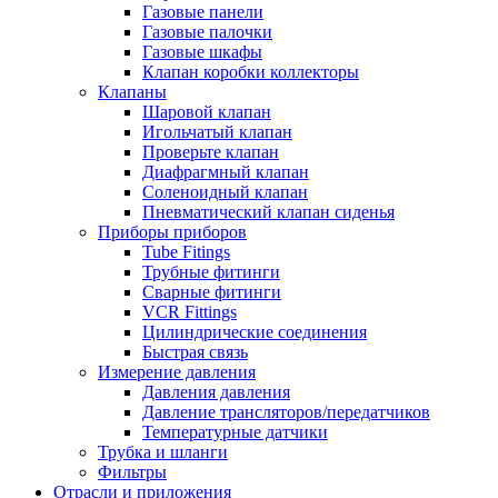
Газовые панели
Газовые палочки
Газовые шкафы
Клапан коробки коллекторы
Клапаны
Шаровой клапан
Игольчатый клапан
Проверьте клапан
Диафрагмный клапан
Соленоидный клапан
Пневматический клапан сиденья
Приборы приборов
Tube Fitings
Трубные фитинги
Сварные фитинги
VCR Fittings
Цилиндрические соединения
Быстрая связь
Измерение давления
Давления давления
Давление трансляторов/передатчиков
Температурные датчики
Трубка и шланги
Фильтры
Отрасли и приложения