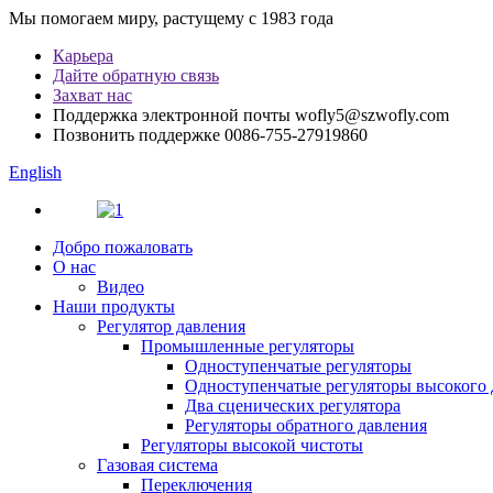
Мы помогаем миру, растущему с 1983 года
Карьера
Дайте обратную связь
Захват нас
Поддержка электронной почты
wofly5@szwofly.com
Позвонить поддержке
0086-755-27919860
English
Добро пожаловать
О нас
Видео
Наши продукты
Регулятор давления
Промышленные регуляторы
Одноступенчатые регуляторы
Одноступенчатые регуляторы высокого 
Два сценических регулятора
Регуляторы обратного давления
Регуляторы высокой чистоты
Газовая система
Переключения