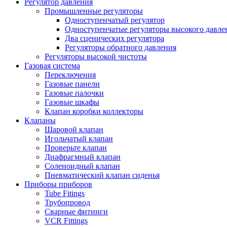
Регулятор давления
Промышленные регуляторы
Одноступенчатый регулятор
Одноступенчатые регуляторы высокого давле
Два сценических регулятора
Регуляторы обратного давления
Регуляторы высокой чистоты
Газовая система
Переключения
Газовые панели
Газовые палочки
Газовые шкафы
Клапан коробки коллекторы
Клапаны
Шаровой клапан
Игольчатый клапан
Проверьте клапан
Диафрагмный клапан
Соленоидный клапан
Пневматический клапан сиденья
Приборы приборов
Tube Fitings
Трубопровод
Сварные фитинги
VCR Fittings