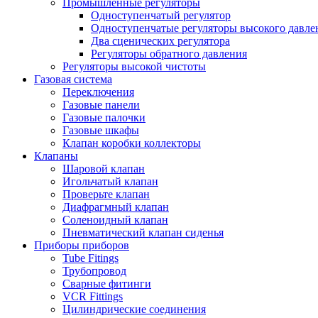
Промышленные регуляторы
Одноступенчатый регулятор
Одноступенчатые регуляторы высокого давле
Два сценических регулятора
Регуляторы обратного давления
Регуляторы высокой чистоты
Газовая система
Переключения
Газовые панели
Газовые палочки
Газовые шкафы
Клапан коробки коллекторы
Клапаны
Шаровой клапан
Игольчатый клапан
Проверьте клапан
Диафрагмный клапан
Соленоидный клапан
Пневматический клапан сиденья
Приборы приборов
Tube Fitings
Трубопровод
Сварные фитинги
VCR Fittings
Цилиндрические соединения