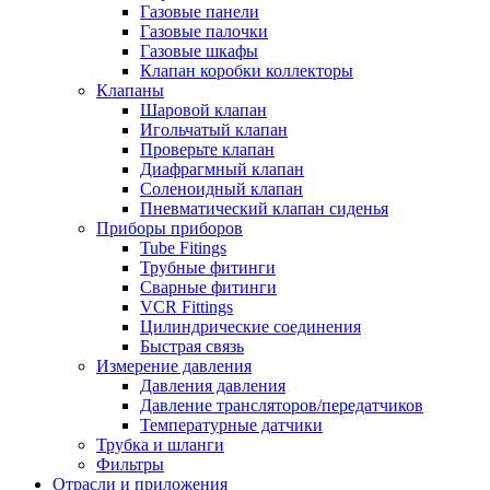
Газовые панели
Газовые палочки
Газовые шкафы
Клапан коробки коллекторы
Клапаны
Шаровой клапан
Игольчатый клапан
Проверьте клапан
Диафрагмный клапан
Соленоидный клапан
Пневматический клапан сиденья
Приборы приборов
Tube Fitings
Трубные фитинги
Сварные фитинги
VCR Fittings
Цилиндрические соединения
Быстрая связь
Измерение давления
Давления давления
Давление трансляторов/передатчиков
Температурные датчики
Трубка и шланги
Фильтры
Отрасли и приложения