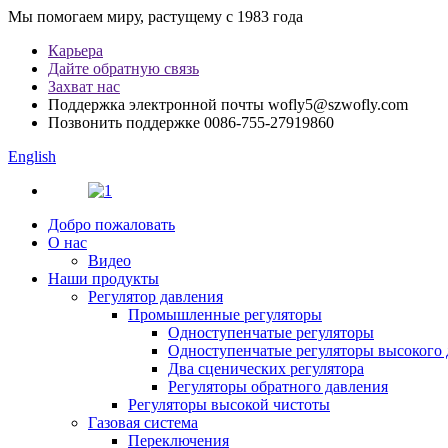
Мы помогаем миру, растущему с 1983 года
Карьера
Дайте обратную связь
Захват нас
Поддержка электронной почты
wofly5@szwofly.com
Позвонить поддержке
0086-755-27919860
English
Добро пожаловать
О нас
Видео
Наши продукты
Регулятор давления
Промышленные регуляторы
Одноступенчатые регуляторы
Одноступенчатые регуляторы высокого 
Два сценических регулятора
Регуляторы обратного давления
Регуляторы высокой чистоты
Газовая система
Переключения