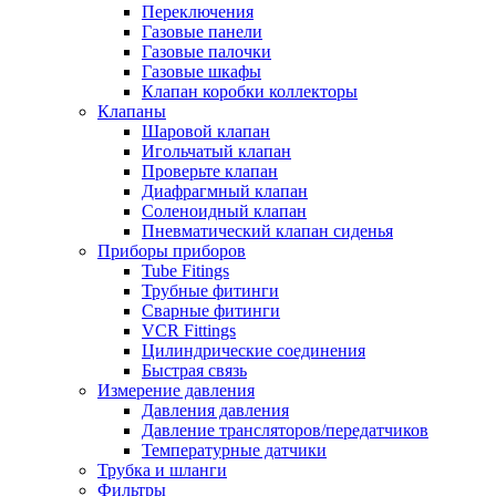
Переключения
Газовые панели
Газовые палочки
Газовые шкафы
Клапан коробки коллекторы
Клапаны
Шаровой клапан
Игольчатый клапан
Проверьте клапан
Диафрагмный клапан
Соленоидный клапан
Пневматический клапан сиденья
Приборы приборов
Tube Fitings
Трубные фитинги
Сварные фитинги
VCR Fittings
Цилиндрические соединения
Быстрая связь
Измерение давления
Давления давления
Давление трансляторов/передатчиков
Температурные датчики
Трубка и шланги
Фильтры