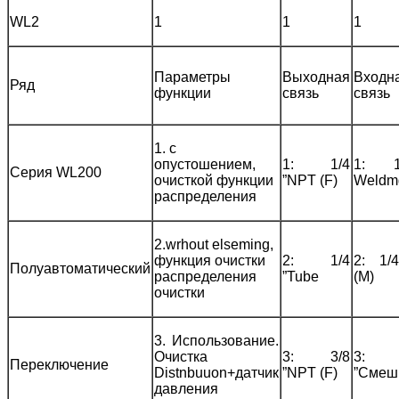
WL2
1
1
1
Параметры
Выходная
Входн
Ряд
функции
связь
связь
1. с
опустошением,
1: 1/4
1: 
Серия WL200
очисткой функции
”NPT (F)
Weldm
распределения
2.wrhout elseming,
функция очистки
2: 1/4
2: 1/
Полуавтоматический
распределения
”Tube
(M)
очистки
3. Использование.
Очистка
3: 3/8
3:
Переключение
Distnbuuon+датчик
”NPT (F)
”Смеш
давления