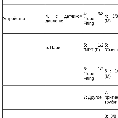
4: 3/8
4. с датчиком
4: 3/
Устройство
”Tube
давления
(M)
Fiting
5: 1/2
5:
5. Пари
”NPT (F)
”Смеш
6: 1/2
6 ： 1
”Tube
(M)
Fiting
7:
7: Другое
”фитин
трубки
8: 3/8