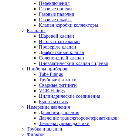
Переключения
Газовые панели
Газовые палочки
Газовые шкафы
Клапан коробки коллекторы
Клапаны
Шаровой клапан
Игольчатый клапан
Проверьте клапан
Диафрагмный клапан
Соленоидный клапан
Пневматический клапан сиденья
Приборы приборов
Tube Fitings
Трубные фитинги
Сварные фитинги
VCR Fittings
Цилиндрические соединения
Быстрая связь
Измерение давления
Давления давления
Давление трансляторов/передатчиков
Температурные датчики
Трубка и шланги
Фильтры