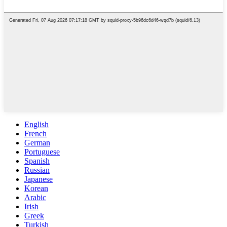
English
French
German
Portuguese
Spanish
Russian
Japanese
Korean
Arabic
Irish
Greek
Turkish